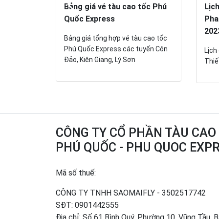
 Phan
Bảng giá vé tàu cao tốc Phú
Lịc
25 (Tàu
Quốc Express
Pha
202
Bảng giá tổng hợp vé tàu cao tốc
Phú Quốc Express các tuyến Côn
thông báo
Lịch
Đảo, Kiên Giang, Lý Sơn
 tàu Phan
Thiế
.
CÔNG TY CỔ PHẦN TÀU CAO
PHÚ QUỐC - PHU QUOC EXP
Mã số thuế:
CÔNG TY TNHH SAOMAIFLY - 3502517742
SĐT:
0901442555
Địa chỉ: Số 61 Bình Quý, Phường 10, Vũng Tầu, 