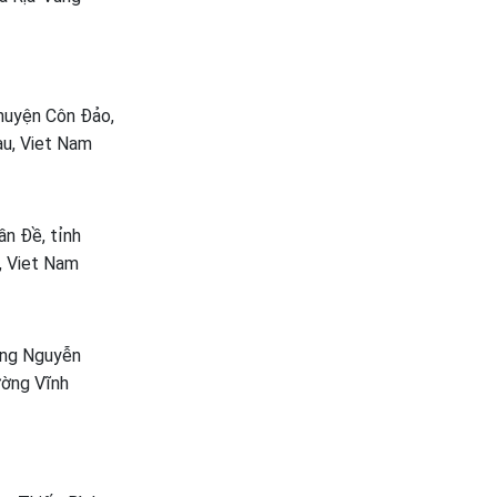
huyện Côn Đảo,
àu, Viet Nam
ần Đề, tỉnh
, Viet Nam
ường Nguyễn
ường Vĩnh