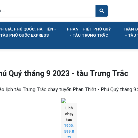
H GIÁ, PHÚ QUỐC, HÀ TIÊN -
PHAN THIẾT PHÚ QUÝ
TRẦN Đ
TÀU PHÚ QUỐC EXPRESS
- TÀU TRƯNG TRẮC
- TÀU
hú Quý tháng 9 2023 - tàu Trưng Trắc
o lịch tàu Trưng Trắc chạy tuyến Phan Thiết - Phú Quý tháng 9
Lịch
chạy
tàu
1900.
599.8
72