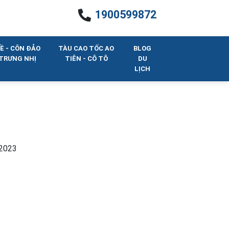
1900599872
Ề - CÔN ĐẢO
TÀU CAO TỐC AO
BLOG
 TRƯNG NHỊ
TIÊN - CÔ TÔ
DU
LỊCH
.2023