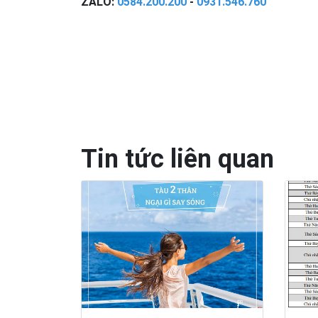
ZALO:
0584.200.200
-
0931.546.760
Tin tức liên quan