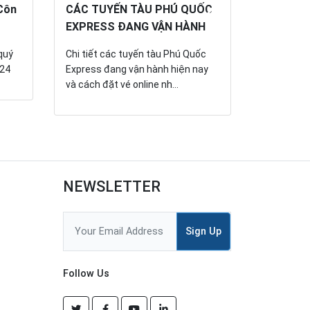
 Côn
CÁC TUYẾN TÀU PHÚ QUỐC
CÁCH ĐẶ
EXPRESS ĐANG VẬN HÀNH
ĐẢO - TR
SAY - GI
quý
Chi tiết các tuyến tàu Phú Quốc
024
Express đang vận hành hiện nay
Đặt vé tàu
và cách đặt vé online nh...
tàu Trưng 
điểm nổi bậ
NEWSLETTER
Sign Up
Follow Us