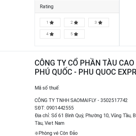
Rating
1
2
3
4
5
CÔNG TY CỔ PHẦN TÀU CAO
PHÚ QUỐC - PHU QUOC EXP
Mã số thuế:
CÔNG TY TNHH SAOMAIFLY - 3502517742
SĐT:
0901442555
Địa chỉ: Số 61 Bình Quý, Phường 10, Vũng Tầu, 
Tàu, Viet Nam
❇️Phòng vé Côn Đảo