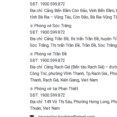
SĐT:
1900.599.872
Địa chỉ: Cảng Bến Đầm Côn Đảo, Vịnh Bến Đầm, 
tỉnh Bà Rịa – Vũng Tàu, Côn Đảo, Bà Rịa-Vũng T
❇️ Phòng vé Sóc Trăng
SĐT:
1900.599.872
Địa chỉ: Cảng Trần Đề, thị trấn Trần Đề, huyện Tr
Sóc Trăng, Thị trấn Trần Đề, Trần Đề, Sóc Trăng
❇️ Phòng vé Trần Đề
SĐT:
1900.599.872
Địa chỉ: Cảng Rạch Giá (Bến tàu Rạch Giá) – đ
Công Trứ, phường Vĩnh Thanh, Tp.Rạch Giá., Ph
Thanh, Rạch Giá, Kiên Giang, Viet Nam
❇️ Phòng vé tại Phan Thiết
SĐT:
1900.599.872
Địa chỉ: 149 Võ Thị Sáu, Phường Hưng Long, Pha
Thuận, Viet Nam
taucaotoc.booking@gmail.com