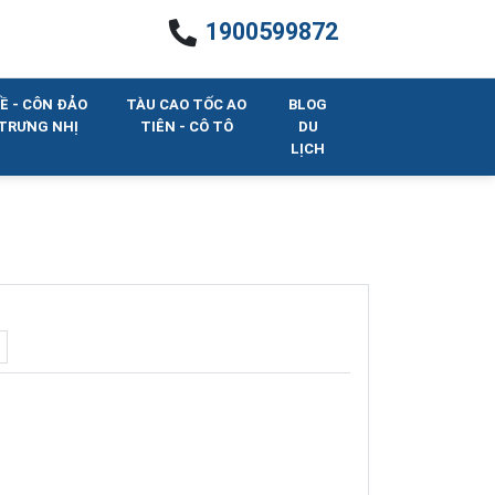
1900599872
Ề - CÔN ĐẢO
TÀU CAO TỐC AO
BLOG
 TRƯNG NHỊ
TIÊN - CÔ TÔ
DU
LỊCH