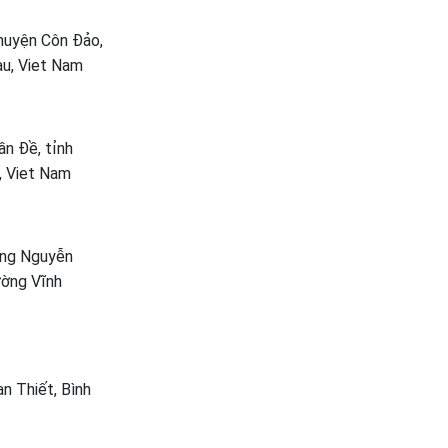
huyện Côn Đảo,
àu, Viet Nam
ần Đề, tỉnh
, Viet Nam
ường Nguyễn
ường Vĩnh
n Thiết, Bình