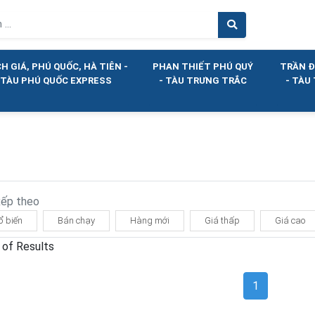
H GIÁ, PHÚ QUỐC, HÀ TIÊN -
PHAN THIẾT PHÚ QUÝ
TRẦN Đ
TÀU PHÚ QUỐC EXPRESS
- TÀU TRƯNG TRẮC
- TÀU
xếp theo
ổ biến
Bán chạy
Hàng mới
Giá thấp
Giá cao
 of Results
1