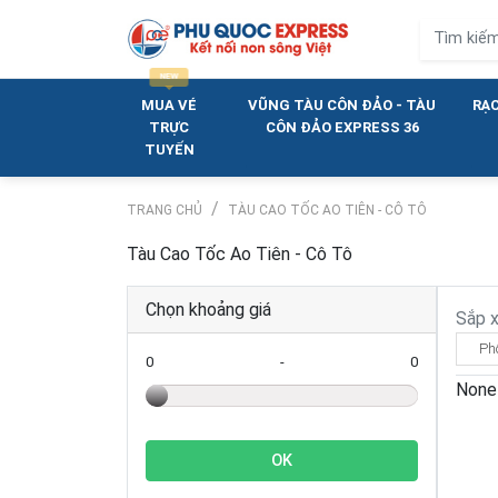
MUA VÉ
VŨNG TÀU CÔN ĐẢO - TÀU
RẠC
TRỰC
CÔN ĐẢO EXPRESS 36
TUYẾN
TRANG CHỦ
TÀU CAO TỐC AO TIÊN - CÔ TÔ
Tàu Cao Tốc Ao Tiên - Cô Tô
Chọn khoảng giá
Sắp 
Ph
0
-
0
None
OK