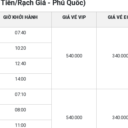
 Tiên/Rạch Giá - Phú Quốc)
GIỜ KHỞI HÀNH
GIÁ VÉ VIP
GIÁ VÉ E
07:40
10:20
540.000
340.00
12:40
14:00
07:10
08:00
540.000
340.00
11:00