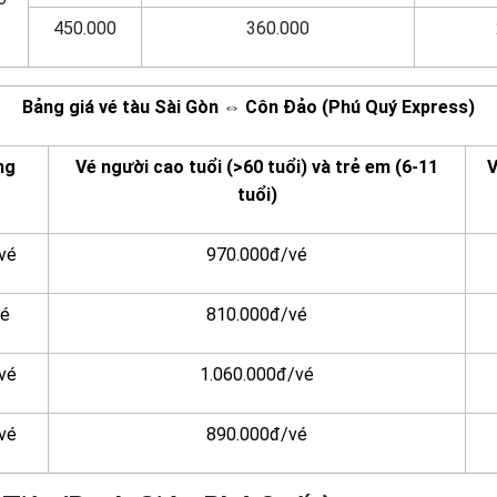
450.000
360.000
Bảng giá vé tàu Sài Gòn ⇔ Côn Đảo (Phú Quý Express)
ng
Vé người cao tuổi (>60 tuổi) và trẻ em (6-11
V
tuổi)
vé
970.000đ/vé
vé
810.000đ/vé
vé
1.060.000đ/vé
vé
890.000đ/vé