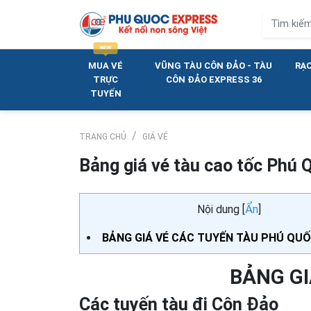
MUA VÉ
VŨNG TÀU CÔN ĐẢO - TÀU
RẠC
TRỰC
CÔN ĐẢO EXPRESS 36
TUYẾN
TRANG CHỦ
GIÁ VÉ
Bảng giá vé tàu cao tốc Phú 
Nội dung
[
Ẩn
]
BẢNG GIÁ VÉ CÁC TUYẾN TÀU PHÚ QU
BẢNG GI
Các tuyến tàu đi Côn Đảo