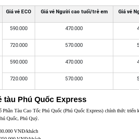
Giá vé ECO
Giá vé Người cao tuổi/trẻ em
Giá vé N
590.000
470.000
720.000
570.000
590.000
470.000
720.000
570.000
é tàu Phú Quốc Express
 Phần Tàu Cao Tốc Phú Quốc (Phú Quốc Express) chính thức triển k
, Phú Quốc, Phú Quý.
 180.000 VNĐ/khách
: 250.000 VNĐ/khách