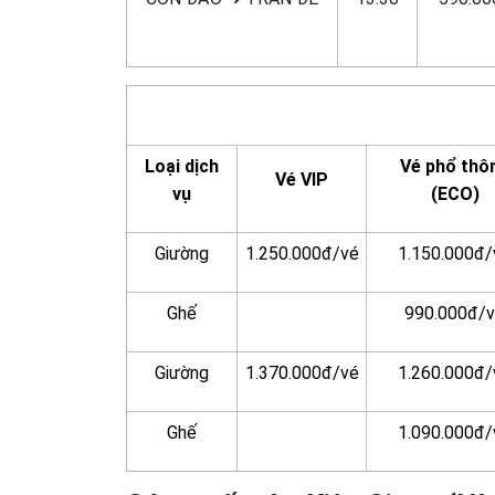
Loại dịch
Vé phổ thô
Vé VIP
vụ
(ECO)
Giường
1.250.000đ/vé
1.150.000đ/
Ghế
990.000đ/
Giường
1.370.000đ/vé
1.260.000đ/
Ghế
1.090.000đ/