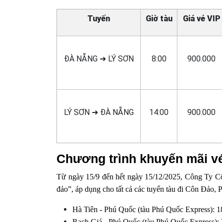
Tuyến
Giờ tàu
Giá vé VIP
ĐÀ NẴNG ➜ LÝ SƠN
8:00
900.000
LÝ SƠN ➜ ĐÀ NẴNG
14:00
900.000
Chương trình khuyến mãi v
Từ ngày 15/9 đến hết ngày 15/12/2025, Công Ty Cổ
đảo”, áp dụng cho tất cả các tuyến tàu đi Côn Đảo
Hà Tiên - Phú Quốc (tàu Phú Quốc Express):
Rạch Giá - Phú Quốc (tàu Phú Quốc Express)