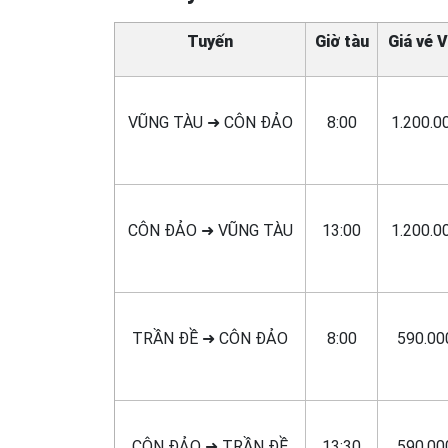
Tuyến
Giờ tàu
Giá vé 
VŨNG TÀU ➜ CÔN ĐẢO
8:00
1.200.0
CÔN ĐẢO ➜ VŨNG TÀU
13:00
1.200.0
TRẦN ĐỀ ➜ CÔN ĐẢO
8:00
590.00
CÔN ĐẢO ➜ TRẦN ĐỀ
13:30
590.00