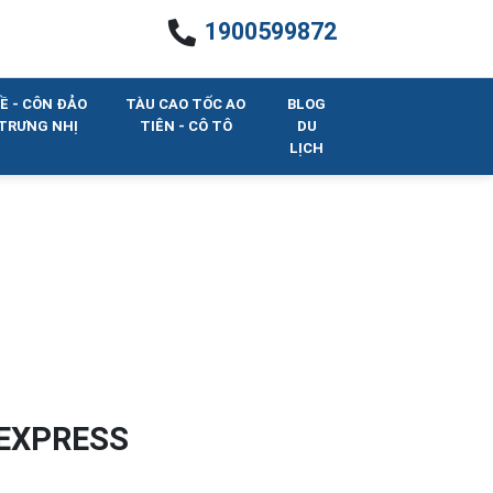
1900599872
Ề - CÔN ĐẢO
TÀU CAO TỐC AO
BLOG
 TRƯNG NHỊ
TIÊN - CÔ TÔ
DU
LỊCH
 EXPRESS