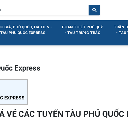
H GIÁ, PHÚ QUỐC, HÀ TIÊN -
PHAN THIẾT PHÚ QUÝ
TRẦN Đ
TÀU PHÚ QUỐC EXPRESS
- TÀU TRƯNG TRẮC
- TÀU
Quốc Express
ỐC EXPRESS
Á VÉ CÁC TUYẾN TÀU PHÚ QUỐC