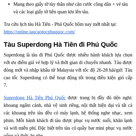
Mang theo giấy tờ tùy thân như căn cước công dân + vé tàu
và các loại giấy tờ liên quan khi lên tàu.
Tra cứu lịch tàu Hà Tiên - Phú Quốc hôm nay mới nhất tại:
https://online.taucaotocphuquoc.com/
Tàu Superdong Hà Tiên đi Phú Quốc
Superdong là tàu đi Phú Quốc được nhiều hành khách lựa chọn
với ưu điểm giá vé hợp lý và thời gian di chuyển nhanh. Tàu được
đóng mới và nhập khẩu từ Malaysia với tốc độ 26-28 hải/giờ. Tàu
cao tốc Superdong có thể hoạt động tốt trong điều kiện gió cấp
7.
Superdong Hà Tiên Phú Quốc
được trang bị đầy đủ tiện nghi:
khoang ngắm cảnh, nhà vệ sinh riêng, nội thất hiện đại và tất cả
các khoang trên tàu đều có máy lạnh, hệ thống nghe nhạc, xem
phim. Mỗi hành khách đi tàu được phục vụ nước suối, khăn lạnh
và wifi miễn phí. Đặc biệt trên tàu có quầy bar mini phục vụ nước
uống và thức ăn nhẹ.