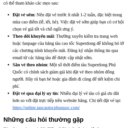
có thể tham khảo các mẹo sau:
Đặt vé sớm
: Nên đặt vé trước ít nhất 1-2 tuần, đặc biệt trong
mùa cao điểm (lễ, tết, hè). Việc đặt vé sớm giúp bạn có cơ hội
chọn vé giá tốt và chỗ ngồi ưng ý.
Theo dõi khuyến mãi
: Thường xuyên kiểm tra trang web
hoặc fanpage của hãng tàu cao tốc Superdong để không bỏ lỡ
các chương trình khuyến mãi. Đăng ký nhận thông tin qua
email từ các hãng tàu để được cập nhật sớm.
Săn vé theo nhóm
: Một số thời điểm tàu Superdong Phú
Quốc có chính sách giảm giá khi đặt vé theo nhóm đông
người. Hãy rủ bạn bè hoặc gia đình đi cùng để tiết kiệm chi
phí.
Đặt vé qua đại lý uy tín
: Nhiều đại lý vé tàu có giá ưu đãi
hơn so với đặt trực tiếp trên website hãng. Chi tiết đặt vé tại:
https://online.taucaotocphuquoc.com/
Những câu hỏi thường gặp