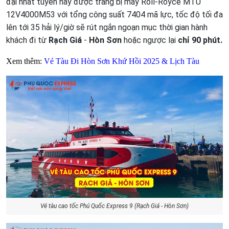
đại nhất tuyến này được trang bị máy Roll-Royce MTU
12V4000M53 với tổng công suất 7404 mã lực, tốc độ tối đa
lên tới 35 hải lý/giờ sẽ rút ngắn ngoạn mục thời gian hành
khách đi từ
Rạch Giá
-
Hòn Sơn
hoặc ngược lại
chỉ 90 phút.
Xem thêm:
Vé Tàu Đi Hòn Sơn Khứ Hồi 2025 & Lịch Tàu
Vé tàu cao tốc Phú Quốc Express 9 (Rạch Giá - Hòn Sơn)