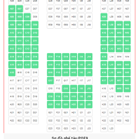
Sơ đồ ghế tàu PQE9