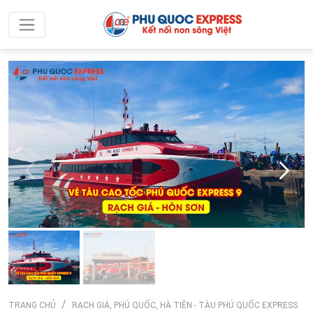
TRANG CHỦ
RẠCH GIÁ, PHÚ QUỐC, HÀ TIÊN - TÀU PHÚ QUỐC EXPRESS