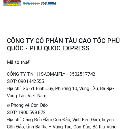
368,000đ
368,000đ
CÔNG TY CỔ PHẦN TÀU CAO TỐC PHÚ
QUỐC - PHU QUOC EXPRESS
Mã số thuế:
CÔNG TY TNHH SAOMAIFLY - 3502517742
SĐT:
0901442555
Địa chỉ: Số 61 Bình Quý, Phường 10, Vũng Tầu, Bà Rịa-
Vũng Tàu, Viet Nam
❇️Phòng vé Côn Đảo
SĐT:
1900.599.872
Địa chỉ: Cảng Bến Đầm Côn Đảo, Vịnh Bến Đầm, huyện
Côn Đảo, tỉnh Bà Rịa – Vũng Tàu, Côn Đảo, Bà Rịa-Vũng